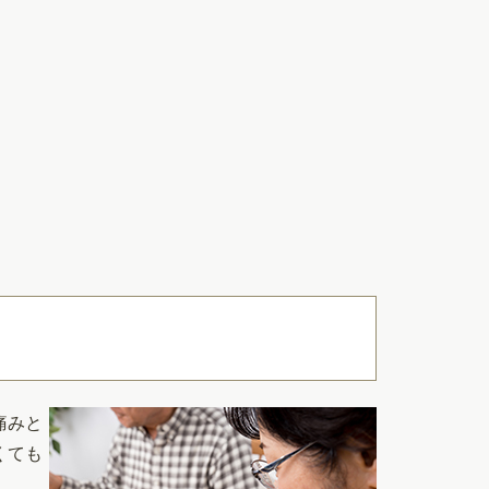
痛みと
くても